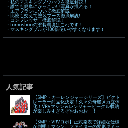
・私のマスキングノウハウを徹底解説！
・誰でも簡単にかっこいい写真が撮れる！
・エアブラシについて徹底解説！
・比較も交えて塗装ブース徹底解説!
・コンプレッサー徹底解説！
・tomoshooの塗装環境はこれです！
・マスキングゾルが100倍使いやすくなります！
人気記事
【SMP・カーレンジャーシリーズ】ビクト
レーラー商品化決定！久々の母艦メカ立体
化！VRVマシン＆レンジャービークル収納
が楽しみすぎるぞおおおお！！
【SMP・VRVロボ】正式発表で詳細な仕様
が判明！マシン、ファイターの変形ギミッ