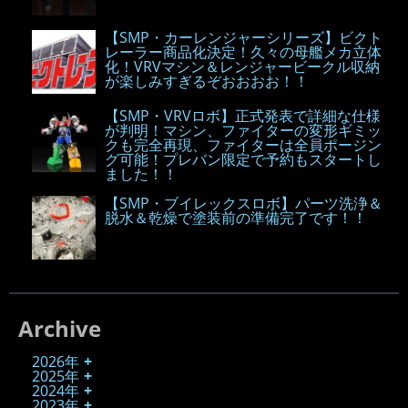
【SMP・カーレンジャーシリーズ】ビクト
レーラー商品化決定！久々の母艦メカ立体
化！VRVマシン＆レンジャービークル収納
が楽しみすぎるぞおおおお！！
【SMP・VRVロボ】正式発表で詳細な仕様
が判明！マシン、ファイターの変形ギミッ
クも完全再現、ファイターは全員ポージン
グ可能！プレバン限定で予約もスタートし
ました！！
【SMP・ブイレックスロボ】パーツ洗浄＆
脱水＆乾燥で塗装前の準備完了です！！
Archive
2026年
2025年
2024年
2023年