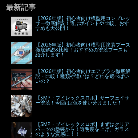
最新記事
【2026年版】初心者向け模型用コンプレッ
サー徹底解説！選ぶポイントや比較、おす
すめも大公開！
【2026年版】初心者向け模型用塗装ブース
徹底解説&比較！おすすめの塗装ブースも
紹介します！
【2026年版】初心者向けエアブラシ徹底解
説・比較！種類や違いは？どれを選べばい
いの？
【SMP・ブイレックスロボ】サーフェイサ
ー塗装！今回は2色を使い分けました！
【SMP・ブイレックスロボ】まずはクリア
パーツの塗装から！透明度を上げ、ガラス
のような質感に！！