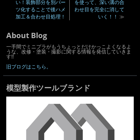
い！装飾部分を別パー
を使って、深い溝の合
ツ化することで後ハメ
わせ目を完全に消して
加工＆合わせ目処理！
いく！！
≫
About Blog
一手間でミニプラがもうちょっとだけかっこよくなるよ
うな、改修・塗装・撮影に関する情報を発信していきま
す!!
旧ブログはこちら。
模型製作ツールブランド