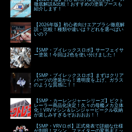
徹底解説&比較！おすすめの塗装ブースも
紹介します！
【2026年版】初心者向けエアブラシ徹底解
説・比較！種類や違いは？どれを選べばい
いの？
【SMP・ブイレックスロボ】サーフェイサ
ー塗装！今回は2色を使い分けました！
【SMP・ブイレックスロボ】まずはクリア
パーツの塗装から！透明度を上げ、ガラス
のような質感に！！
【SMP・カーレンジャーシリーズ】ビクト
レーラー商品化決定！久々の母艦メカ立体
化！VRVマシン＆レンジャービークル収納
が楽しみすぎるぞおおおお！！
【SMP・VRVロボ】正式発表で詳細な仕様
が判明！マシン、ファイターの変形ギミッ