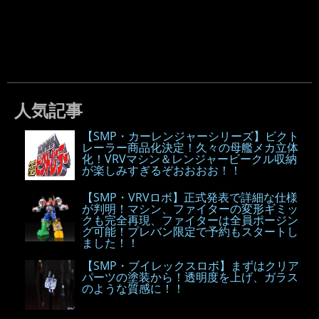
人気記事
【SMP・カーレンジャーシリーズ】ビクト
レーラー商品化決定！久々の母艦メカ立体
化！VRVマシン＆レンジャービークル収納
が楽しみすぎるぞおおおお！！
【SMP・VRVロボ】正式発表で詳細な仕様
が判明！マシン、ファイターの変形ギミッ
クも完全再現、ファイターは全員ポージン
グ可能！プレバン限定で予約もスタートし
ました！！
【SMP・ブイレックスロボ】まずはクリア
パーツの塗装から！透明度を上げ、ガラス
のような質感に！！