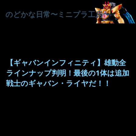
のどかな日常〜ミニプラ工房〜
【ギャバンインフィニティ】雄動全
ラインナップ判明！最後の1体は追加
戦士のギャバン・ライヤだ！！