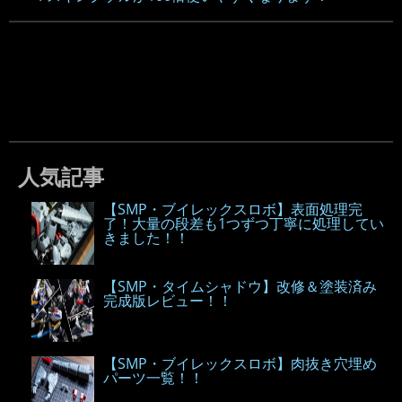
人気記事
【SMP・ブイレックスロボ】表面処理完
了！大量の段差も1つずつ丁寧に処理してい
きました！！
【SMP・タイムシャドウ】改修＆塗装済み
完成版レビュー！！
【SMP・ブイレックスロボ】肉抜き穴埋め
パーツ一覧！！