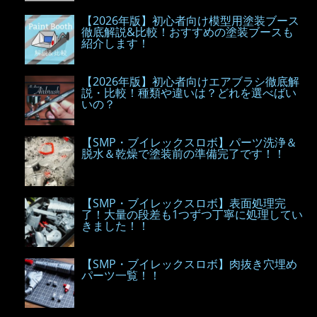
【2026年版】初心者向け模型用塗装ブース
徹底解説&比較！おすすめの塗装ブースも
紹介します！
【2026年版】初心者向けエアブラシ徹底解
説・比較！種類や違いは？どれを選べばい
いの？
【SMP・ブイレックスロボ】パーツ洗浄＆
脱水＆乾燥で塗装前の準備完了です！！
【SMP・ブイレックスロボ】表面処理完
了！大量の段差も1つずつ丁寧に処理してい
きました！！
【SMP・ブイレックスロボ】肉抜き穴埋め
パーツ一覧！！