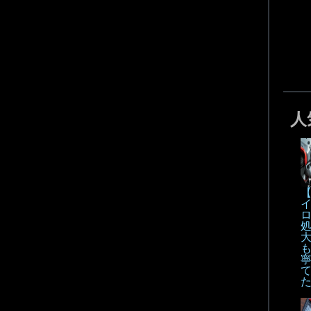
人
【
も