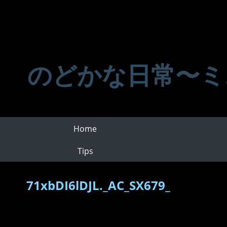
のどかな日常〜ミ
Home
Tips
71xbDI6lDJL._AC_SX679_