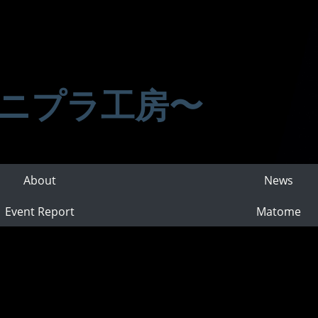
ニプラ工房〜
About
News
Event Report
Matome