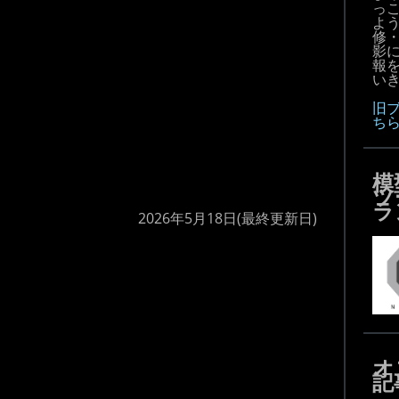
っ
よ
修
影
報
いき
旧
ち
模
ツ
ラ
2026年5月18日
(最終更新日)
オ
記