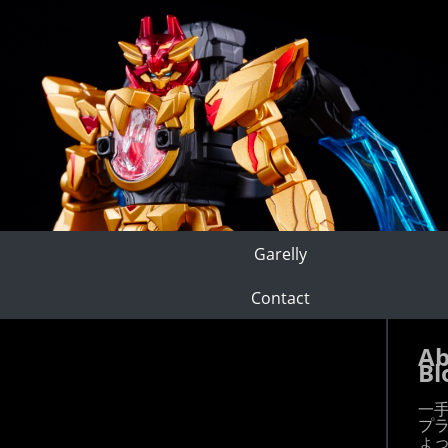
Garelly
Contact
Ab
Bl
一
プ
ょ