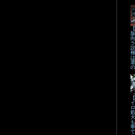
【
【
も