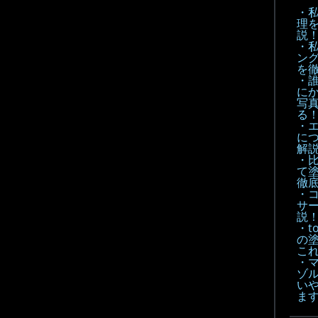
・
理
説
・
ン
を
・
に
写
る
・
に
解
・
て
徹底
・
サ
説
・t
の
こ
・
ゾル
い
ま