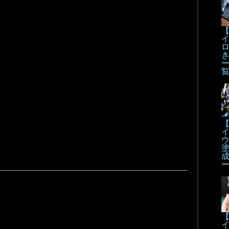
【
【
【