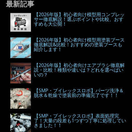
最新記事
【2026年版】初心者向け模型用コンプレッ
サー徹底解説！選ぶポイントや比較、おす
すめも大公開！
【2026年版】初心者向け模型用塗装ブース
徹底解説&比較！おすすめの塗装ブースも
紹介します！
【2026年版】初心者向けエアブラシ徹底解
説・比較！種類や違いは？どれを選べばい
いの？
【SMP・ブイレックスロボ】パーツ洗浄＆
脱水＆乾燥で塗装前の準備完了です！！
【SMP・ブイレックスロボ】表面処理完
了！大量の段差も1つずつ丁寧に処理してい
きました！！