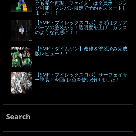
クも完全再現、ファイターは全員ポージン
グ可能！プレバン限定で予約もスタートし
ました！！
【SMP・ブイレックスロボ】まずはクリア
パーツの塗装から！透明度を上げ、ガラス
のような質感に！！
【SMP・ダイムゲン】改修＆塗装済み完成
版レビュー！！
【SMP・ブイレックスロボ】サーフェイサ
ー塗装！今回は2色を使い分けました！
Search