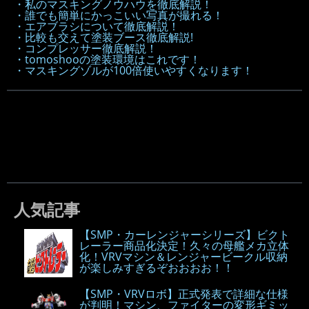
・私のマスキングノウハウを徹底解説！
・誰でも簡単にかっこいい写真が撮れる！
・エアブラシについて徹底解説！
・比較も交えて塗装ブース徹底解説!
・コンプレッサー徹底解説！
・tomoshooの塗装環境はこれです！
・マスキングゾルが100倍使いやすくなります！
人気記事
【SMP・カーレンジャーシリーズ】ビクト
レーラー商品化決定！久々の母艦メカ立体
化！VRVマシン＆レンジャービークル収納
が楽しみすぎるぞおおおお！！
【SMP・VRVロボ】正式発表で詳細な仕様
が判明！マシン、ファイターの変形ギミッ