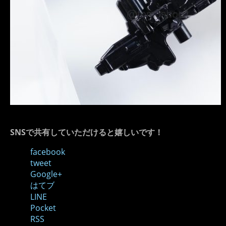
SNSで共有していただけると嬉しいです！
facebook
tweet
Google+
はてブ
LINE
Pocket
RSS