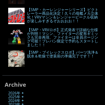
【SMP・カーレンジャーシリーズ】ビクト
レーラー商品化決定！久々の母艦メカ立体
化！VRVマシン＆レンジャービークル収納
が楽しみすぎるぞおおおお！！
【SMP・VRVロボ】正式発表で詳細な仕様
が判明！マシン、ファイターの変形ギミッ
クも完全再現、ファイターは全員ポージン
グ可能！プレバン限定で予約もスタートし
ました！！
【SMP・ブイレックスロボ】パーツ洗浄＆
脱水＆乾燥で塗装前の準備完了です！！
Archive
2026年
2025年
2024年
2023年