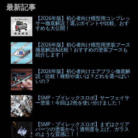
最新記事
【2026年版】初心者向け模型用コンプレッ
サー徹底解説！選ぶポイントや比較、おす
すめも大公開！
【2026年版】初心者向け模型用塗装ブース
徹底解説&比較！おすすめの塗装ブースも
紹介します！
【2026年版】初心者向けエアブラシ徹底解
説・比較！種類や違いは？どれを選べばい
いの？
【SMP・ブイレックスロボ】サーフェイサ
ー塗装！今回は2色を使い分けました！
【SMP・ブイレックスロボ】まずはクリア
パーツの塗装から！透明度を上げ、ガラス
のような質感に！！