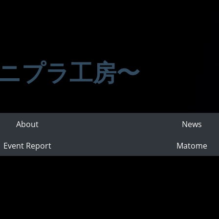
ニプラ工房〜
About
News
Event Report
Matome