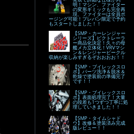
明！マシン、ファイター
の変形ギミックも完全再
現、ファイターは全員ポ
ージング可能！プレバン限定で予約
もスタートしました！！
【SMP・カーレンジャー
シリーズ】ビクトレーラ
ー商品化決定！久々の母
艦メカ立体化！VRVマシ
ン＆レンジャービークル
収納が楽しみすぎるぞおおおお！！
【SMP・ブイレックスロ
ボ】パーツ洗浄＆脱水＆
乾燥で塗装前の準備完了
です！！
【SMP・ブイレックスロ
ボ】表面処理完了！大量
の段差も1つずつ丁寧に処
理していきました！！
【SMP・タイムシャド
ウ】改修＆塗装済み完成
版レビュー！！
.