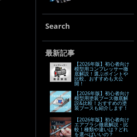
Search
最新記事
【2026年版】初心者向け
模型用コンプレッサー徹
底解説！選ぶポイントや
比較、おすすめも大公
開！
【2026年版】初心者向け
模型用塗装ブース徹底解
説&比較！おすすめの塗
装ブースも紹介します！
【2026年版】初心者向け
エアブラシ徹底解説・比
較！種類や違いは？どれ
を選べばいいの？