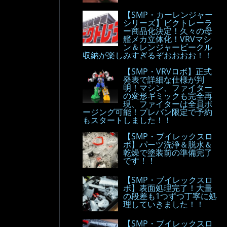
【SMP・カーレンジャー
シリーズ】ビクトレーラ
ー商品化決定！久々の母
艦メカ立体化！VRVマシ
ン＆レンジャービークル
収納が楽しみすぎるぞおおおお！！
【SMP・VRVロボ】正式
発表で詳細な仕様が判
明！マシン、ファイター
の変形ギミックも完全再
現、ファイターは全員ポ
ージング可能！プレバン限定で予約
もスタートしました！！
【SMP・ブイレックスロ
ボ】パーツ洗浄＆脱水＆
乾燥で塗装前の準備完了
です！！
【SMP・ブイレックスロ
ボ】表面処理完了！大量
の段差も1つずつ丁寧に処
理していきました！！
【SMP・ブイレックスロ