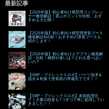
最新記事
【2026年版】初心者向け模型用コンプレッ
サー徹底解説！選ぶポイントや比較、おす
すめも大公開！
【2026年版】初心者向け模型用塗装ブース
徹底解説&比較！おすすめの塗装ブースも
紹介します！
【2026年版】初心者向けエアブラシ徹底解
説・比較！種類や違いは？どれを選べばい
いの？
【SMP・ブイレックスロボ】パーツ洗浄＆
脱水＆乾燥で塗装前の準備完了です！！
【SMP・ブイレックスロボ】表面処理完
了！大量の段差も1つずつ丁寧に処理してい
きました！！