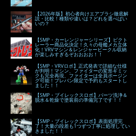
【2026年版】初心者向けエアブラシ徹底解
説・比較！種類や違いは？どれを選べばい
いの？
【SMP・カーレンジャーシリーズ】ビクト
レーラー商品化決定！久々の母艦メカ立体
化！VRVマシン＆レンジャービークル収納
が楽しみすぎるぞおおおお！！
【SMP・VRVロボ】正式発表で詳細な仕様
が判明！マシン、ファイターの変形ギミッ
クも完全再現、ファイターは全員ポージン
グ可能！プレバン限定で予約もスタートし
ました！！
【SMP・ブイレックスロボ】パーツ洗浄＆
脱水＆乾燥で塗装前の準備完了です！！
【SMP・ブイレックスロボ】表面処理完
了！大量の段差も1つずつ丁寧に処理してい
きました！！