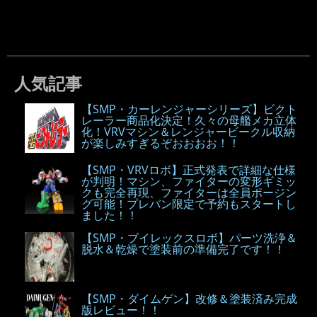
人気記事
【SMP・カーレンジャーシリーズ】ビクト
レーラー商品化決定！久々の母艦メカ立体
化！VRVマシン＆レンジャービークル収納
が楽しみすぎるぞおおおお！！
【SMP・VRVロボ】正式発表で詳細な仕様
が判明！マシン、ファイターの変形ギミッ
クも完全再現、ファイターは全員ポージン
グ可能！プレバン限定で予約もスタートし
ました！！
【SMP・ブイレックスロボ】パーツ洗浄＆
脱水＆乾燥で塗装前の準備完了です！！
【SMP・ダイムゲン】改修＆塗装済み完成
版レビュー！！