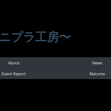
ニプラ工房〜
About
News
Event Report
Matome