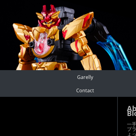
Garelly
Contact
Ab
Bl
一
プ
ょ