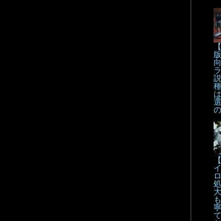
【
【
も