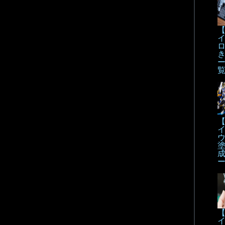
【
【
【