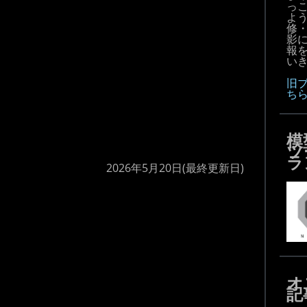
っ
よ
修
影
報
いき
旧
ち
模
ツ
ラ
2026年5月20日
(最終更新日)
オ
記