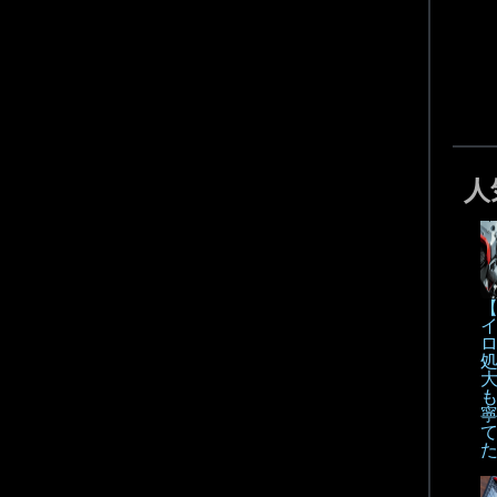
人
【
も