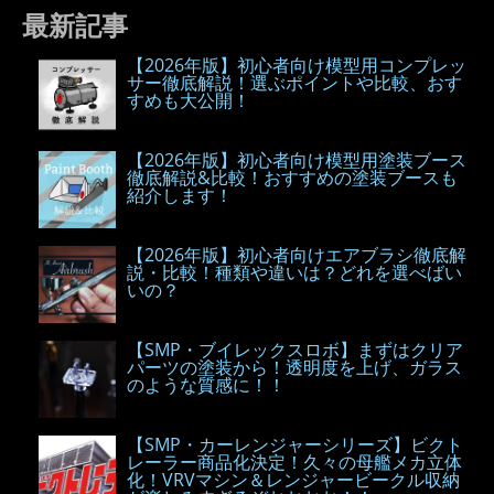
最新記事
【2026年版】初心者向け模型用コンプレッ
サー徹底解説！選ぶポイントや比較、おす
すめも大公開！
【2026年版】初心者向け模型用塗装ブース
徹底解説&比較！おすすめの塗装ブースも
紹介します！
【2026年版】初心者向けエアブラシ徹底解
説・比較！種類や違いは？どれを選べばい
いの？
【SMP・ブイレックスロボ】まずはクリア
パーツの塗装から！透明度を上げ、ガラス
のような質感に！！
【SMP・カーレンジャーシリーズ】ビクト
レーラー商品化決定！久々の母艦メカ立体
化！VRVマシン＆レンジャービークル収納