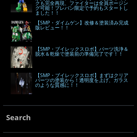
クも完全再現、ファイターは全員ポージン
グ可能！プレバン限定で予約もスタートし
ました！！
【SMP・ダイムゲン】改修＆塗装済み完成
版レビュー！！
【SMP・ブイレックスロボ】パーツ洗浄＆
脱水＆乾燥で塗装前の準備完了です！！
【SMP・ブイレックスロボ】まずはクリア
パーツの塗装から！透明度を上げ、ガラス
のような質感に！！
Search