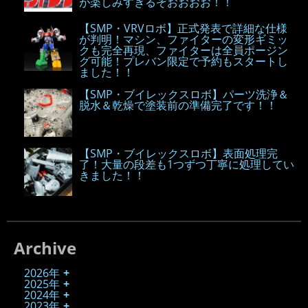
が楽しみすぎるぞおおおお！！
【SMP・VRVロボ】正式発表で詳細な仕様
が判明！マシン、ファイターの変形ギミッ
クも完全再現、ファイターは全員ポージン
グ可能！プレバン限定で予約もスタートし
ました！！
【SMP・ブイレックスロボ】パーツ洗浄＆
脱水＆乾燥で塗装前の準備完了です！！
【SMP・ブイレックスロボ】表面処理完
了！大量の段差も1つずつ丁寧に処理してい
きました！！
Archive
2026年
2025年
2024年
2023年