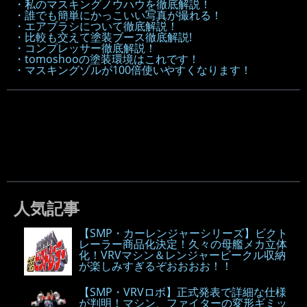
・私のマスキングノウハウを徹底解説！
・誰でも簡単にかっこいい写真が撮れる！
・エアブラシについて徹底解説！
・比較も交えて塗装ブース徹底解説!
・コンプレッサー徹底解説！
・tomoshooの塗装環境はこれです！
・マスキングゾルが100倍使いやすくなります！
人気記事
【SMP・カーレンジャーシリーズ】ビクト
レーラー商品化決定！久々の母艦メカ立体
化！VRVマシン＆レンジャービークル収納
が楽しみすぎるぞおおおお！！
【SMP・VRVロボ】正式発表で詳細な仕様
が判明！マシン、ファイターの変形ギミッ