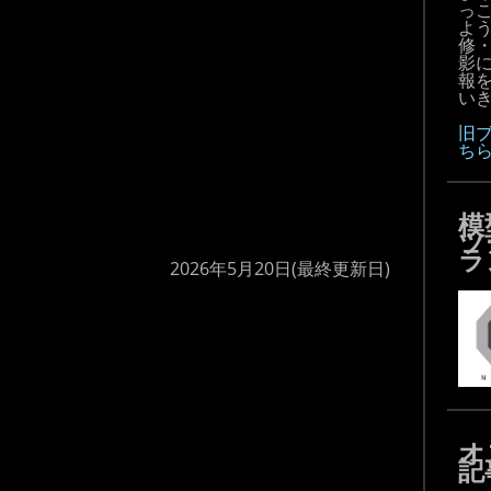
っ
よ
修
影
報
いき
旧
ち
模
ツ
ラ
2026年5月20日
(最終更新日)
オ
記