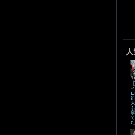
人
【
も