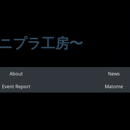
ニプラ工房〜
About
News
Event Report
Matome