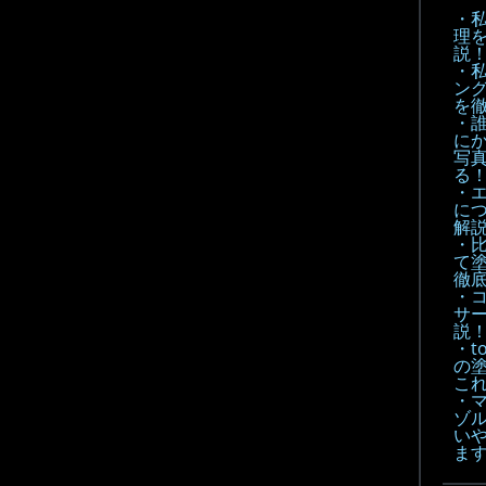
・
理
説
・
ン
を
・
に
写
る
・
に
解
・
て
徹底
・
サ
説
・t
の
こ
・
ゾル
い
ま