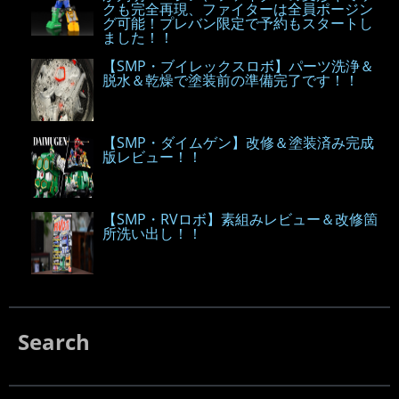
クも完全再現、ファイターは全員ポージン
グ可能！プレバン限定で予約もスタートし
ました！！
【SMP・ブイレックスロボ】パーツ洗浄＆
脱水＆乾燥で塗装前の準備完了です！！
【SMP・ダイムゲン】改修＆塗装済み完成
版レビュー！！
【SMP・RVロボ】素組みレビュー＆改修箇
所洗い出し！！
Search