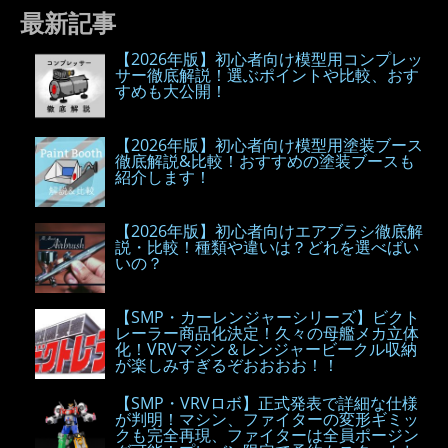
最新記事
【2026年版】初心者向け模型用コンプレッ
サー徹底解説！選ぶポイントや比較、おす
すめも大公開！
【2026年版】初心者向け模型用塗装ブース
徹底解説&比較！おすすめの塗装ブースも
紹介します！
【2026年版】初心者向けエアブラシ徹底解
説・比較！種類や違いは？どれを選べばい
いの？
【SMP・カーレンジャーシリーズ】ビクト
レーラー商品化決定！久々の母艦メカ立体
化！VRVマシン＆レンジャービークル収納
が楽しみすぎるぞおおおお！！
【SMP・VRVロボ】正式発表で詳細な仕様
が判明！マシン、ファイターの変形ギミッ
クも完全再現、ファイターは全員ポージン