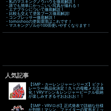
・私のマスキングノウハウを徹底解説！
・誰でも簡単にかっこいい写真が撮れる！
・エアブラシについて徹底解説！
・比較も交えて塗装ブース徹底解説!
・コンプレッサー徹底解説！
・tomoshooの塗装環境はこれです！
・マスキングゾルが100倍使いやすくなります！
人気記事
【SMP・カーレンジャーシリーズ】ビクト
レーラー商品化決定！久々の母艦メカ立体
化！VRVマシン＆レンジャービークル収納
が楽しみすぎるぞおおおお！！
【SMP・VRVロボ】正式発表で詳細な仕様
が判明！マシン、ファイターの変形ギミッ