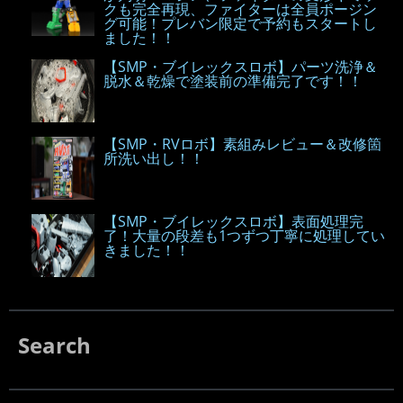
クも完全再現、ファイターは全員ポージン
グ可能！プレバン限定で予約もスタートし
ました！！
【SMP・ブイレックスロボ】パーツ洗浄＆
脱水＆乾燥で塗装前の準備完了です！！
【SMP・RVロボ】素組みレビュー＆改修箇
所洗い出し！！
【SMP・ブイレックスロボ】表面処理完
了！大量の段差も1つずつ丁寧に処理してい
きました！！
Search