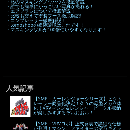
・私のマスキングノウハウを徹底解説！
・誰でも簡単にかっこいい写真が撮れる！
・エアブラシについて徹底解説！
・比較も交えて塗装ブース徹底解説!
・コンプレッサー徹底解説！
・tomoshooの塗装環境はこれです！
・マスキングゾルが100倍使いやすくなります！
人気記事
【SMP・カーレンジャーシリーズ】ビクト
レーラー商品化決定！久々の母艦メカ立体
化！VRVマシン＆レンジャービークル収納
が楽しみすぎるぞおおおお！！
【SMP・VRVロボ】正式発表で詳細な仕様
が判明！マシン、ファイターの変形ギミッ