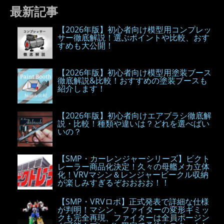
最新記事
【2026年版】初心者向け模型用コンプレッ
サー徹底解説！選ぶポイントや比較、おす
すめも大公開！
【2026年版】初心者向け模型用塗装ブース
徹底解説&比較！おすすめの塗装ブースも
紹介します！
【2026年版】初心者向けエアブラシ徹底解
説・比較！種類や違いは？どれを選べばい
いの？
【SMP・カーレンジャーシリーズ】ビクト
レーラー商品化決定！久々の母艦メカ立体
化！VRVマシン＆レンジャービークル収納
が楽しみすぎるぞおおおお！！
【SMP・VRVロボ】正式発表で詳細な仕様
が判明！マシン、ファイターの変形ギミッ
クも完全再現、ファイターは全員ポージン