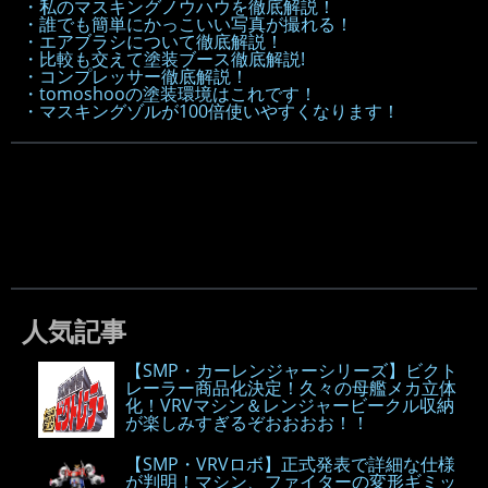
・私のマスキングノウハウを徹底解説！
・誰でも簡単にかっこいい写真が撮れる！
・エアブラシについて徹底解説！
・比較も交えて塗装ブース徹底解説!
・コンプレッサー徹底解説！
・tomoshooの塗装環境はこれです！
・マスキングゾルが100倍使いやすくなります！
人気記事
【SMP・カーレンジャーシリーズ】ビクト
レーラー商品化決定！久々の母艦メカ立体
化！VRVマシン＆レンジャービークル収納
が楽しみすぎるぞおおおお！！
【SMP・VRVロボ】正式発表で詳細な仕様
が判明！マシン、ファイターの変形ギミッ