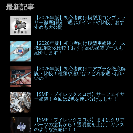
最新記事
【2026年版】初心者向け模型用コンプレッ
サー徹底解説！選ぶポイントや比較、おす
すめも大公開！
【2026年版】初心者向け模型用塗装ブース
徹底解説&比較！おすすめの塗装ブースも
紹介します！
【2026年版】初心者向けエアブラシ徹底解
説・比較！種類や違いは？どれを選べばい
いの？
【SMP・ブイレックスロボ】サーフェイサ
ー塗装！今回は2色を使い分けました！
【SMP・ブイレックスロボ】まずはクリア
パーツの塗装から！透明度を上げ、ガラス
のような質感に！！