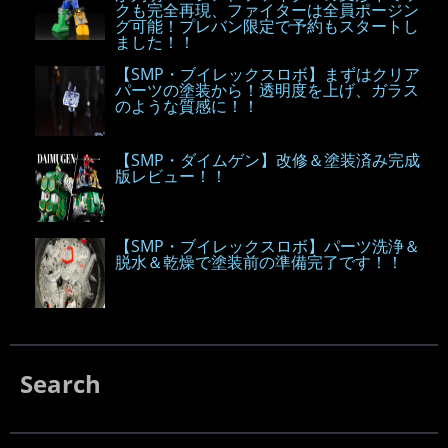
クも完全再現、ファイターは全員ポージン
グ可能！プレバン限定で予約もスタートし
ました！！
【SMP・ブイレックスロボ】まずはクリア
パーツの塗装から！透明度を上げ、ガラス
のような質感に！！
【SMP・ダイムゲン】改修＆塗装済み完成
版レビュー！！
【SMP・ブイレックスロボ】パーツ洗浄＆
脱水＆乾燥で塗装前の準備完了です！！
Search