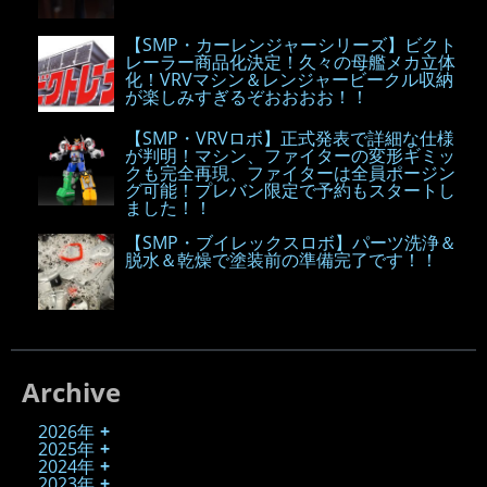
【SMP・カーレンジャーシリーズ】ビクト
レーラー商品化決定！久々の母艦メカ立体
化！VRVマシン＆レンジャービークル収納
が楽しみすぎるぞおおおお！！
【SMP・VRVロボ】正式発表で詳細な仕様
が判明！マシン、ファイターの変形ギミッ
クも完全再現、ファイターは全員ポージン
グ可能！プレバン限定で予約もスタートし
ました！！
【SMP・ブイレックスロボ】パーツ洗浄＆
脱水＆乾燥で塗装前の準備完了です！！
Archive
2026年
2025年
2024年
2023年