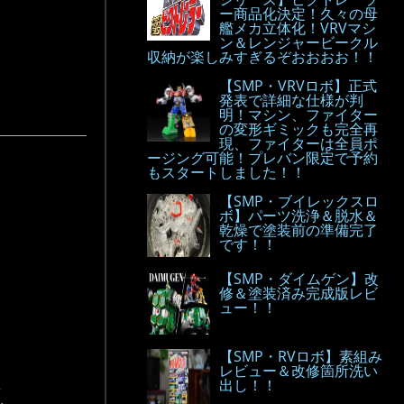
ー商品化決定！久々の母
艦メカ立体化！VRVマシ
ン＆レンジャービークル
収納が楽しみすぎるぞおおおお！！
【SMP・VRVロボ】正式
発表で詳細な仕様が判
明！マシン、ファイター
の変形ギミックも完全再
現、ファイターは全員ポ
ージング可能！プレバン限定で予約
もスタートしました！！
【SMP・ブイレックスロ
ボ】パーツ洗浄＆脱水＆
乾燥で塗装前の準備完了
です！！
【SMP・ダイムゲン】改
修＆塗装済み完成版レビ
ュー！！
【SMP・RVロボ】素組み
レビュー＆改修箇所洗い
出し！！
.