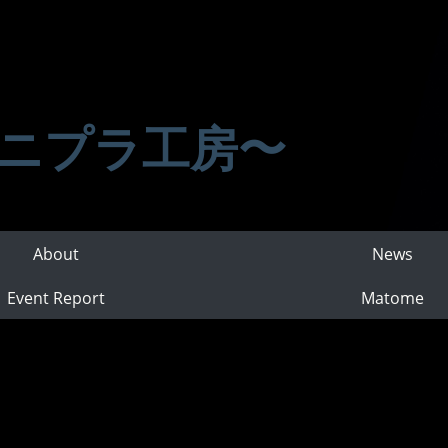
ニプラ工房〜
About
News
Event Report
Matome