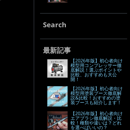
Search
最新記事
【2026年版】初心者向け
模型用コンプレッサー徹
底解説！選ぶポイントや
比較、おすすめも大公
開！
【2026年版】初心者向け
模型用塗装ブース徹底解
説&比較！おすすめの塗
装ブースも紹介します！
【2026年版】初心者向け
エアブラシ徹底解説・比
較！種類や違いは？どれ
を選べばいいの？