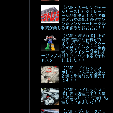
【SMP・カーレンジャー
シリーズ】ビクトレーラ
ー商品化決定！久々の母
艦メカ立体化！VRVマシ
ン＆レンジャービークル
収納が楽しみすぎるぞおおおお！！
【SMP・VRVロボ】正式
発表で詳細な仕様が判
明！マシン、ファイター
の変形ギミックも完全再
現、ファイターは全員ポ
ージング可能！プレバン限定で予約
もスタートしました！！
【SMP・ブイレックスロ
ボ】パーツ洗浄＆脱水＆
乾燥で塗装前の準備完了
です！！
【SMP・ブイレックスロ
ボ】表面処理完了！大量
の段差も1つずつ丁寧に処
理していきました！！
【SMP・ブイレックスロ