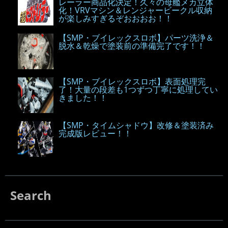
レーラー商品化決定！久々の母艦メカ立体
化！VRVマシン＆レンジャービークル収納
が楽しみすぎるぞおおおお！！
【SMP・ブイレックスロボ】パーツ洗浄＆
脱水＆乾燥で塗装前の準備完了です！！
【SMP・ブイレックスロボ】表面処理完
了！大量の段差も1つずつ丁寧に処理してい
きました！！
【SMP・タイムシャドウ】改修＆塗装済み
完成版レビュー！！
Search