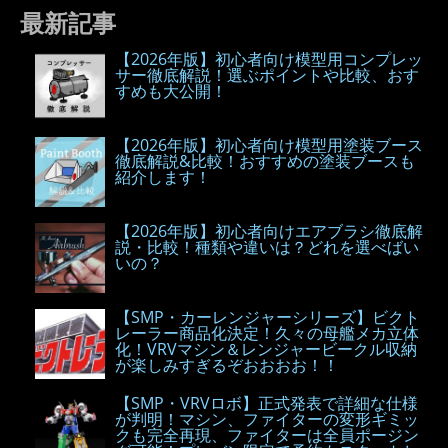
最新記事
【2026年版】初心者向け模型用コンプレッ
サー徹底解説！選ぶポイントや比較、おす
すめも大公開！
【2026年版】初心者向け模型用塗装ブース
徹底解説&比較！おすすめの塗装ブースも
紹介します！
【2026年版】初心者向けエアブラシ徹底解
説・比較！種類や違いは？どれを選べばい
いの？
【SMP・カーレンジャーシリーズ】ビクト
レーラー商品化決定！久々の母艦メカ立体
化！VRVマシン＆レンジャービークル収納
が楽しみすぎるぞおおおお！！
【SMP・VRVロボ】正式発表で詳細な仕様
が判明！マシン、ファイターの変形ギミッ
クも完全再現、ファイターは全員ポージン