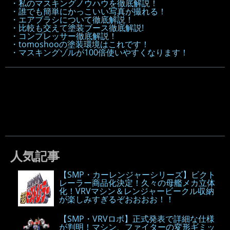
・私のマスキングノウハウを徹底解説！
・誰でも簡単にかっこいい写真が撮れる！
・エアブラシについて徹底解説！
・比較も交えて塗装ブース徹底解説!
・コンプレッサー徹底解説！
・tomoshooの塗装環境はこれです！
・マスキングゾルが100倍使いやすくなります！
人気記事
【SMP・カーレンジャーシリーズ】ビクト
レーラー商品化決定！久々の母艦メカ立体
化！VRVマシン＆レンジャービークル収納
が楽しみすぎるぞおおおお！！
【SMP・VRVロボ】正式発表で詳細な仕様
が判明！マシン、ファイターの変形ギミッ