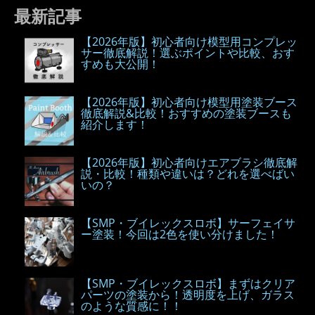
最新記事
【2026年版】初心者向け模型用コンプレッ
サー徹底解説！選ぶポイントや比較、おす
すめも大公開！
【2026年版】初心者向け模型用塗装ブース
徹底解説&比較！おすすめの塗装ブースも
紹介します！
【2026年版】初心者向けエアブラシ徹底解
説・比較！種類や違いは？どれを選べばい
いの？
【SMP・ブイレックスロボ】サーフェイサ
ー塗装！今回は2色を使い分けました！
【SMP・ブイレックスロボ】まずはクリア
パーツの塗装から！透明度を上げ、ガラス
のような質感に！！