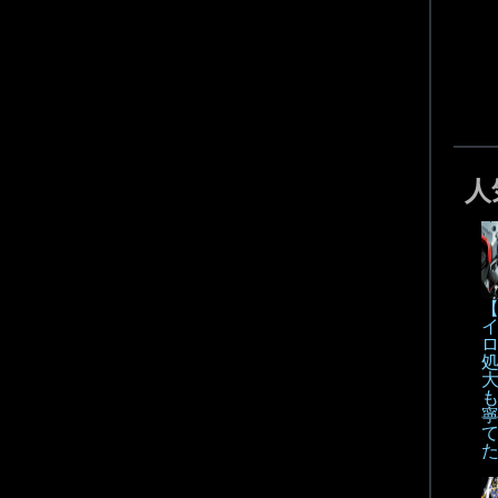
人
【
も