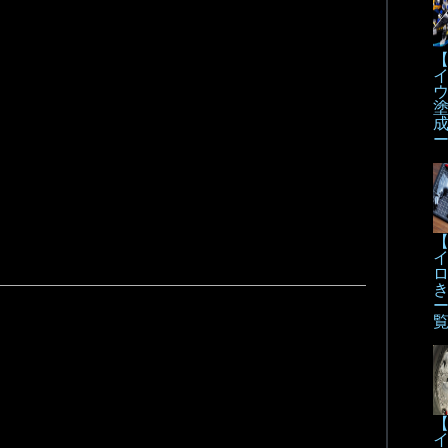
【
【
【