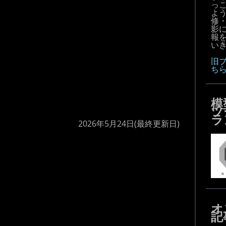
っ
よ
修
影
報
いき
旧
ち
模
ツ
ラ
2026年5月24日
(最終更新日)
オ
記