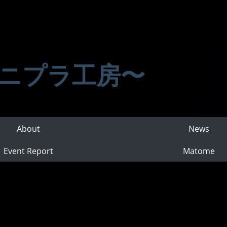
ニプラ工房〜
About
News
Event Report
Matome