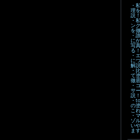
・
理
説
・
ン
を
・
に
写
る
・
に
解
・
て
徹底
・
サ
説
・t
の
こ
・
ゾル
い
ま