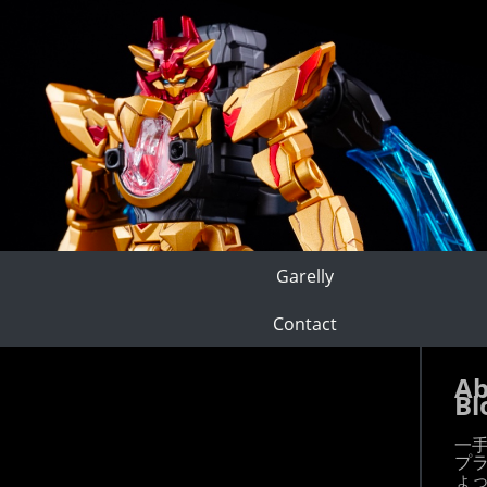
Garelly
Contact
Ab
Bl
一
プ
ょ