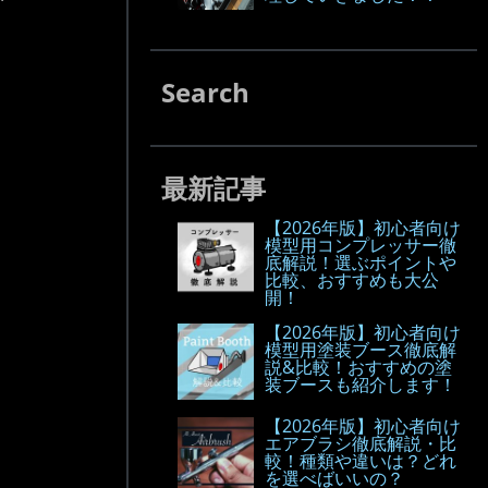
Search
最新記事
【2026年版】初心者向け
模型用コンプレッサー徹
底解説！選ぶポイントや
比較、おすすめも大公
開！
【2026年版】初心者向け
模型用塗装ブース徹底解
説&比較！おすすめの塗
装ブースも紹介します！
【2026年版】初心者向け
エアブラシ徹底解説・比
較！種類や違いは？どれ
を選べばいいの？