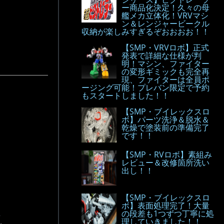
ー商品化決定！久々の母
艦メカ立体化！VRVマシ
ン＆レンジャービークル
収納が楽しみすぎるぞおおおお！！
【SMP・VRVロボ】正式
発表で詳細な仕様が判
明！マシン、ファイター
の変形ギミックも完全再
現、ファイターは全員ポ
ージング可能！プレバン限定で予約
もスタートしました！！
【SMP・ブイレックスロ
ボ】パーツ洗浄＆脱水＆
乾燥で塗装前の準備完了
です！！
【SMP・RVロボ】素組み
レビュー＆改修箇所洗い
出し！！
【SMP・ブイレックスロ
ボ】表面処理完了！大量
の段差も1つずつ丁寧に処
.
理していきました！！