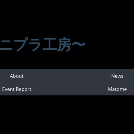
ニプラ工房〜
About
News
Event Report
Matome