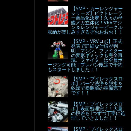
【SMP・カーレンジャー
シリーズ】ビクトレーラ
ー商品化決定！久々の母
艦メカ立体化！VRVマシ
ン＆レンジャービークル
収納が楽しみすぎるぞおおおお！！
【SMP・VRVロボ】正式
発表で詳細な仕様が判
明！マシン、ファイター
の変形ギミックも完全再
現、ファイターは全員ポ
ージング可能！プレバン限定で予約
もスタートしました！！
【SMP・ブイレックスロ
ボ】パーツ洗浄＆脱水＆
乾燥で塗装前の準備完了
です！！
【SMP・ブイレックスロ
ボ】表面処理完了！大量
の段差も1つずつ丁寧に処
理していきました！！
【SMP・ブイレックスロ