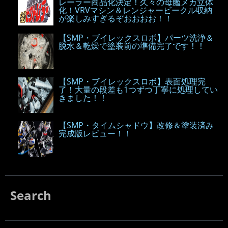
レーラー商品化決定！久々の母艦メカ立体
化！VRVマシン＆レンジャービークル収納
が楽しみすぎるぞおおおお！！
【SMP・ブイレックスロボ】パーツ洗浄＆
脱水＆乾燥で塗装前の準備完了です！！
【SMP・ブイレックスロボ】表面処理完
了！大量の段差も1つずつ丁寧に処理してい
きました！！
【SMP・タイムシャドウ】改修＆塗装済み
完成版レビュー！！
Search