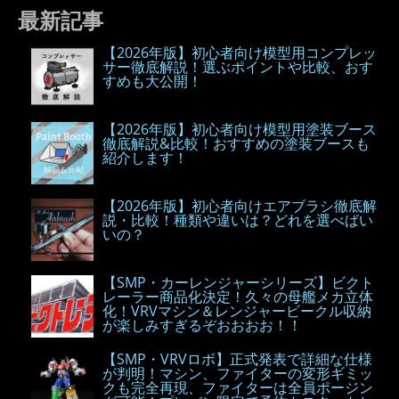
最新記事
【2026年版】初心者向け模型用コンプレッ
サー徹底解説！選ぶポイントや比較、おす
すめも大公開！
【2026年版】初心者向け模型用塗装ブース
徹底解説&比較！おすすめの塗装ブースも
紹介します！
【2026年版】初心者向けエアブラシ徹底解
説・比較！種類や違いは？どれを選べばい
いの？
【SMP・カーレンジャーシリーズ】ビクト
レーラー商品化決定！久々の母艦メカ立体
化！VRVマシン＆レンジャービークル収納
が楽しみすぎるぞおおおお！！
【SMP・VRVロボ】正式発表で詳細な仕様
が判明！マシン、ファイターの変形ギミッ
クも完全再現、ファイターは全員ポージン