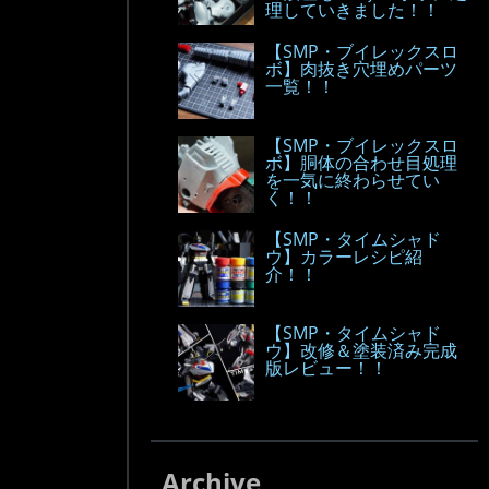
理していきました！！
【SMP・ブイレックスロ
ボ】肉抜き穴埋めパーツ
一覧！！
【SMP・ブイレックスロ
ボ】胴体の合わせ目処理
を一気に終わらせてい
く！！
【SMP・タイムシャド
ウ】カラーレシピ紹
介！！
【SMP・タイムシャド
ウ】改修＆塗装済み完成
版レビュー！！
Archive