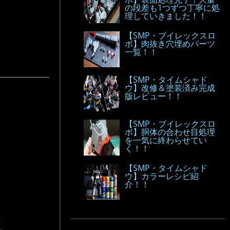
の段差も1つずつ丁寧に処
理していきました！！
【SMP・ブイレックスロ
ボ】肉抜き穴埋めパーツ
一覧！！
【SMP・タイムシャド
ウ】改修＆塗装済み完成
版レビュー！！
【SMP・ブイレックスロ
ボ】胴体の合わせ目処理
を一気に終わらせてい
く！！
【SMP・タイムシャド
ウ】カラーレシピ紹
介！！
.