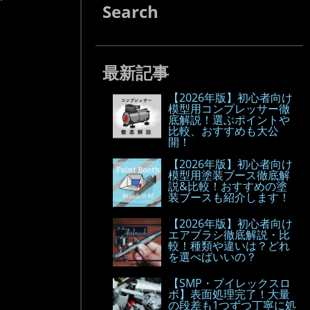
Search
最新記事
【2026年版】初心者向け
模型用コンプレッサー徹
底解説！選ぶポイントや
比較、おすすめも大公
開！
【2026年版】初心者向け
模型用塗装ブース徹底解
説&比較！おすすめの塗
装ブースも紹介します！
【2026年版】初心者向け
エアブラシ徹底解説・比
較！種類や違いは？どれ
を選べばいいの？
【SMP・ブイレックスロ
ボ】表面処理完了！大量
の段差も1つずつ丁寧に処