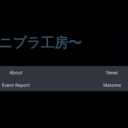
ニプラ工房〜
About
News
Event Report
Matome