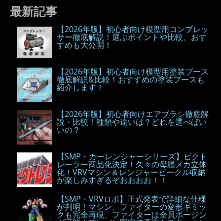
最新記事
【2026年版】初心者向け模型用コンプレッ
サー徹底解説！選ぶポイントや比較、おす
すめも大公開！
【2026年版】初心者向け模型用塗装ブース
徹底解説&比較！おすすめの塗装ブースも
紹介します！
【2026年版】初心者向けエアブラシ徹底解
説・比較！種類や違いは？どれを選べばい
いの？
【SMP・カーレンジャーシリーズ】ビクト
レーラー商品化決定！久々の母艦メカ立体
化！VRVマシン＆レンジャービークル収納
が楽しみすぎるぞおおおお！！
【SMP・VRVロボ】正式発表で詳細な仕様
が判明！マシン、ファイターの変形ギミッ
クも完全再現、ファイターは全員ポージン