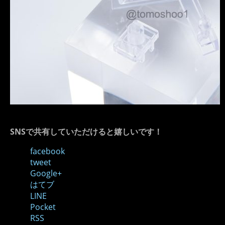
SNSで共有していただけると嬉しいです！
facebook
tweet
Google+
はてブ
LINE
Pocket
RSS