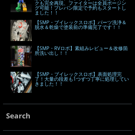
クも完全再現、ファイターは全員ポージン
グ可能！プレバン限定で予約もスタートし
ました！！
【SMP・ブイレックスロボ】パーツ洗浄＆
脱水＆乾燥で塗装前の準備完了です！！
【SMP・RVロボ】素組みレビュー＆改修箇
所洗い出し！！
【SMP・ブイレックスロボ】表面処理完
了！大量の段差も1つずつ丁寧に処理してい
きました！！
Search