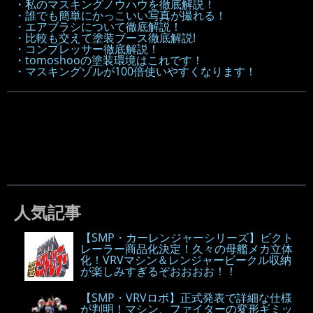
・私のマスキングノウハウを徹底解説！
・誰でも簡単にかっこいい写真が撮れる！
・エアブラシについて徹底解説！
・比較も交えて塗装ブース徹底解説!
・コンプレッサー徹底解説！
・tomoshooの塗装環境はこれです！
・マスキングゾルが100倍使いやすくなります！
人気記事
【SMP・カーレンジャーシリーズ】ビクト
レーラー商品化決定！久々の母艦メカ立体
化！VRVマシン＆レンジャービークル収納
が楽しみすぎるぞおおおお！！
【SMP・VRVロボ】正式発表で詳細な仕様
が判明！マシン、ファイターの変形ギミッ