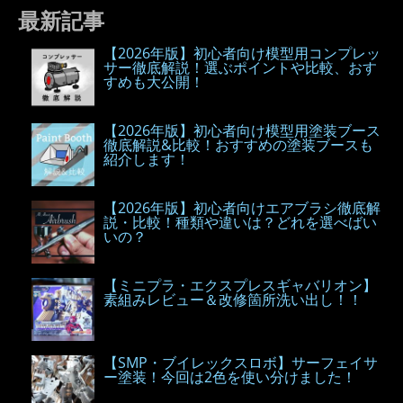
最新記事
【2026年版】初心者向け模型用コンプレッ
サー徹底解説！選ぶポイントや比較、おす
すめも大公開！
【2026年版】初心者向け模型用塗装ブース
徹底解説&比較！おすすめの塗装ブースも
紹介します！
【2026年版】初心者向けエアブラシ徹底解
説・比較！種類や違いは？どれを選べばい
いの？
【ミニプラ・エクスプレスギャバリオン】
素組みレビュー＆改修箇所洗い出し！！
【SMP・ブイレックスロボ】サーフェイサ
ー塗装！今回は2色を使い分けました！