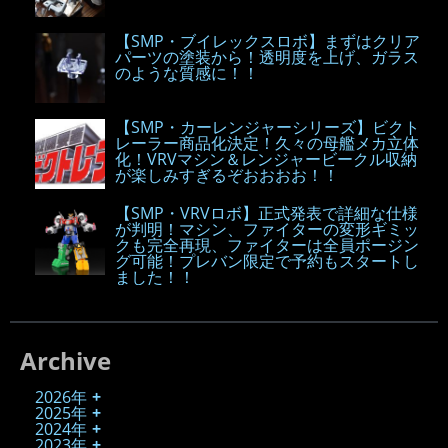
【SMP・ブイレックスロボ】まずはクリア
パーツの塗装から！透明度を上げ、ガラス
のような質感に！！
【SMP・カーレンジャーシリーズ】ビクト
レーラー商品化決定！久々の母艦メカ立体
化！VRVマシン＆レンジャービークル収納
が楽しみすぎるぞおおおお！！
【SMP・VRVロボ】正式発表で詳細な仕様
が判明！マシン、ファイターの変形ギミッ
クも完全再現、ファイターは全員ポージン
グ可能！プレバン限定で予約もスタートし
ました！！
Archive
2026年
2025年
2024年
2023年