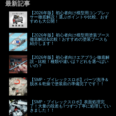
最新記事
【2026年版】初心者向け模型用コンプレッ
サー徹底解説！選ぶポイントや比較、おす
すめも大公開！
【2026年版】初心者向け模型用塗装ブース
徹底解説&比較！おすすめの塗装ブースも
紹介します！
【2026年版】初心者向けエアブラシ徹底解
説・比較！種類や違いは？どれを選べばい
いの？
【SMP・ブイレックスロボ】パーツ洗浄＆
脱水＆乾燥で塗装前の準備完了です！！
【SMP・ブイレックスロボ】表面処理完
了！大量の段差も1つずつ丁寧に処理してい
きました！！