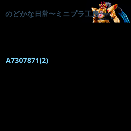
のどかな日常〜ミニプラ工房〜
A7307871(2)