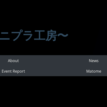
ニプラ工房〜
About
News
Event Report
Matome