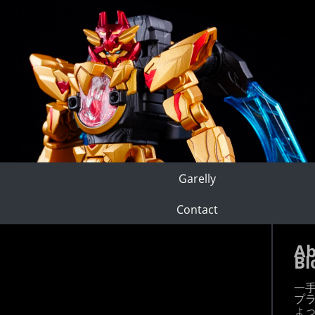
Garelly
Contact
Ab
Bl
一
プ
ょ