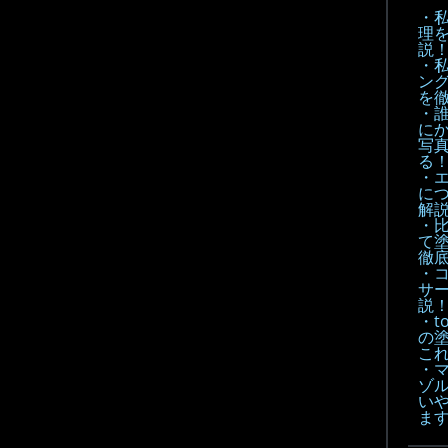
・
理
説
・
ン
を
・
に
写
る
・
に
解
・
て
徹底
・
サ
説
・t
の
こ
・
ゾル
い
ま