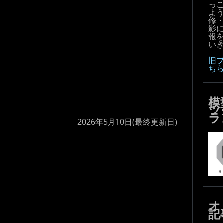
っ
よ
修
影
報
いき
旧
ち
模
ツ
ラ
2026年5月10日
(最終更新日)
オ
記