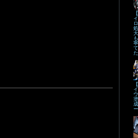
【
も
【