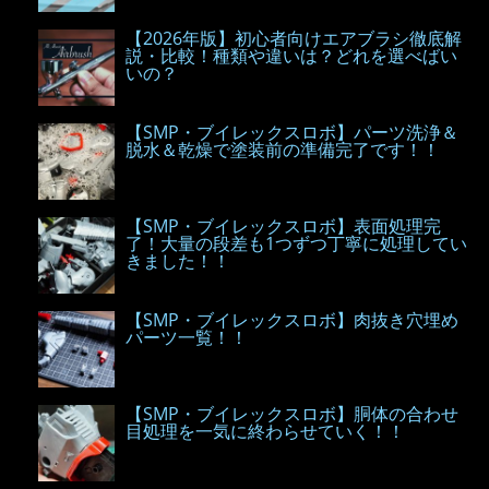
【2026年版】初心者向けエアブラシ徹底解
説・比較！種類や違いは？どれを選べばい
いの？
【SMP・ブイレックスロボ】パーツ洗浄＆
脱水＆乾燥で塗装前の準備完了です！！
【SMP・ブイレックスロボ】表面処理完
了！大量の段差も1つずつ丁寧に処理してい
きました！！
【SMP・ブイレックスロボ】肉抜き穴埋め
パーツ一覧！！
【SMP・ブイレックスロボ】胴体の合わせ
目処理を一気に終わらせていく！！