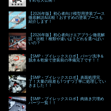
すめも大公開！
【2026年版】初心者向け模型用塗装ブース
徹底解説&比較！おすすめの塗装ブースも
紹介します！
【2026年版】初心者向けエアブラシ徹底解
説・比較！種類や違いは？どれを選べばい
いの？
【SMP・ブイレックスロボ】パーツ洗浄＆
脱水＆乾燥で塗装前の準備完了です！！
【SMP・ブイレックスロボ】表面処理完
了！大量の段差も1つずつ丁寧に処理してい
きました！！
【SMP・ブイレックスロボ】肉抜き穴埋め
パーツ一覧！！