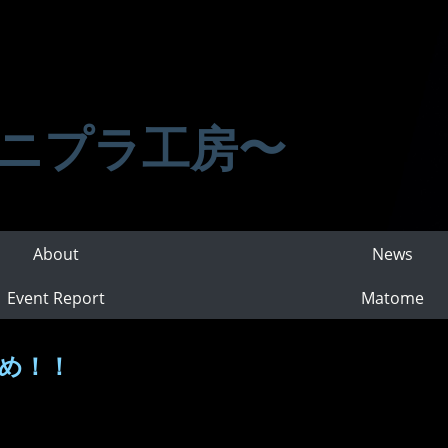
ニプラ工房〜
About
News
Event Report
Matome
とめ！！