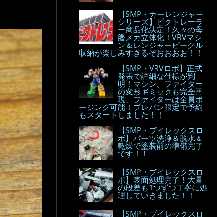
【SMP・カーレンジャー
シリーズ】ビクトレーラ
ー商品化決定！久々の母
艦メカ立体化！VRVマシ
ン＆レンジャービークル
収納が楽しみすぎるぞおおおお！！
【SMP・VRVロボ】正式
発表で詳細な仕様が判
明！マシン、ファイター
の変形ギミックも完全再
現、ファイターは全員ポ
ージング可能！プレバン限定で予約
もスタートしました！！
【SMP・ブイレックスロ
ボ】パーツ洗浄＆脱水＆
乾燥で塗装前の準備完了
です！！
【SMP・ブイレックスロ
ボ】表面処理完了！大量
の段差も1つずつ丁寧に処
理していきました！！
【SMP・ブイレックスロ