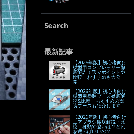
Search
最新記事
【2026年版】初心者向け
模型用コンプレッサー徹
底解説！選ぶポイントや
比較、おすすめも大公
開！
【2026年版】初心者向け
模型用塗装ブース徹底解
説&比較！おすすめの塗
装ブースも紹介します！
【2026年版】初心者向け
エアブラシ徹底解説・比
較！種類や違いは？どれ
を選べばいいの？