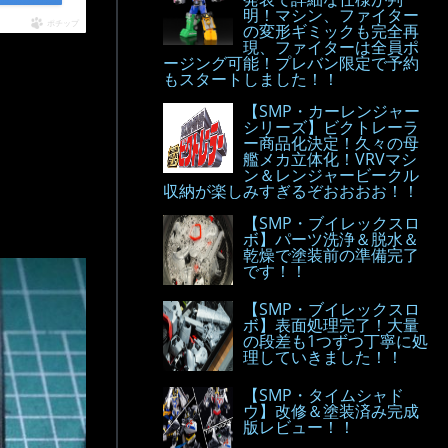
明！マシン、ファイター
ポチップ
の変形ギミックも完全再
現、ファイターは全員ポ
ージング可能！プレバン限定で予約
もスタートしました！！
【SMP・カーレンジャー
シリーズ】ビクトレーラ
ー商品化決定！久々の母
艦メカ立体化！VRVマシ
ン＆レンジャービークル
収納が楽しみすぎるぞおおおお！！
【SMP・ブイレックスロ
ボ】パーツ洗浄＆脱水＆
乾燥で塗装前の準備完了
です！！
【SMP・ブイレックスロ
ボ】表面処理完了！大量
の段差も1つずつ丁寧に処
理していきました！！
【SMP・タイムシャド
ウ】改修＆塗装済み完成
版レビュー！！