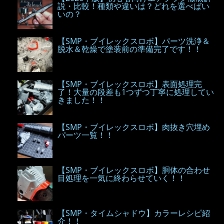
説・比較！種類や違いは？どれを選べばい
いの？
【SMP・ブイレックスロボ】パーツ洗浄＆
脱水＆乾燥で塗装前の準備完了です！！
【SMP・ブイレックスロボ】表面処理完
了！大量の段差も1つずつ丁寧に処理してい
きました！！
【SMP・ブイレックスロボ】肉抜き穴埋め
パーツ一覧！！
【SMP・ブイレックスロボ】胴体の合わせ
目処理を一気に終わらせていく！！
【SMP・タイムシャドウ】カラーレシピ紹
介！！