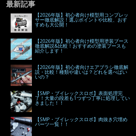
最新記事
【2026年版】初心者向け模型用コンプレッ
サー徹底解説！選ぶポイントや比較、おす
すめも大公開！
【2026年版】初心者向け模型用塗装ブース
徹底解説&比較！おすすめの塗装ブースも
紹介します！
【2026年版】初心者向けエアブラシ徹底解
説・比較！種類や違いは？どれを選べばい
いの？
【SMP・ブイレックスロボ】表面処理完
了！大量の段差も1つずつ丁寧に処理してい
きました！！
【SMP・ブイレックスロボ】肉抜き穴埋め
パーツ一覧！！