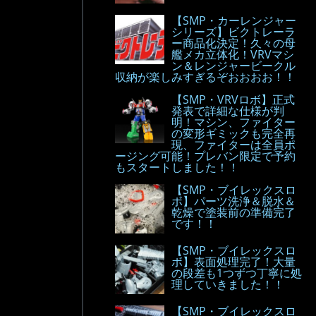
【SMP・カーレンジャー
シリーズ】ビクトレーラ
ー商品化決定！久々の母
艦メカ立体化！VRVマシ
ン＆レンジャービークル
収納が楽しみすぎるぞおおおお！！
【SMP・VRVロボ】正式
発表で詳細な仕様が判
明！マシン、ファイター
の変形ギミックも完全再
現、ファイターは全員ポ
ージング可能！プレバン限定で予約
もスタートしました！！
【SMP・ブイレックスロ
ボ】パーツ洗浄＆脱水＆
乾燥で塗装前の準備完了
です！！
【SMP・ブイレックスロ
ボ】表面処理完了！大量
の段差も1つずつ丁寧に処
理していきました！！
【SMP・ブイレックスロ