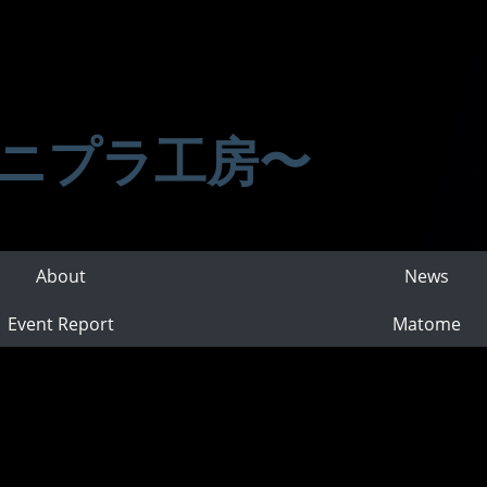
ニプラ工房〜
About
News
Event Report
Matome