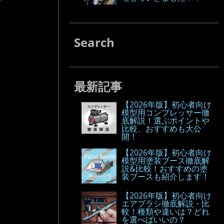
Search
最新記事
【2026年版】初心者向け
模型用コンプレッサー徹
底解説！選ぶポイントや
比較、おすすめも大公
開！
【2026年版】初心者向け
模型用塗装ブース徹底解
説&比較！おすすめの塗
装ブースも紹介します！
【2026年版】初心者向け
エアブラシ徹底解説・比
較！種類や違いは？どれ
を選べばいいの？