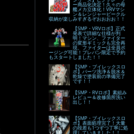
ー商品化決定！久々の母
艦メカ立体化！VRVマシ
ン＆レンジャービークル
収納が楽しみすぎるぞおおおお！！
【SMP・VRVロボ】正式
発表で詳細な仕様が判
明！マシン、ファイター
の変形ギミックも完全再
現、ファイターは全員ポ
ージング可能！プレバン限定で予約
もスタートしました！！
【SMP・ブイレックスロ
ボ】パーツ洗浄＆脱水＆
乾燥で塗装前の準備完了
です！！
【SMP・RVロボ】素組み
レビュー＆改修箇所洗い
出し！！
【SMP・ブイレックスロ
ボ】表面処理完了！大量
の段差も1つずつ丁寧に処
.
理していきました！！