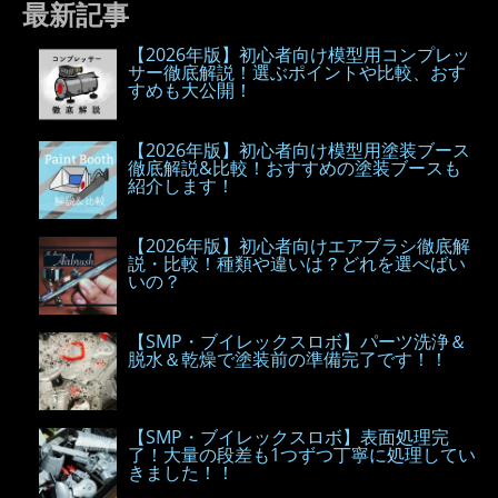
最新記事
【2026年版】初心者向け模型用コンプレッ
サー徹底解説！選ぶポイントや比較、おす
すめも大公開！
【2026年版】初心者向け模型用塗装ブース
徹底解説&比較！おすすめの塗装ブースも
紹介します！
【2026年版】初心者向けエアブラシ徹底解
説・比較！種類や違いは？どれを選べばい
いの？
【SMP・ブイレックスロボ】パーツ洗浄＆
脱水＆乾燥で塗装前の準備完了です！！
【SMP・ブイレックスロボ】表面処理完
了！大量の段差も1つずつ丁寧に処理してい
きました！！