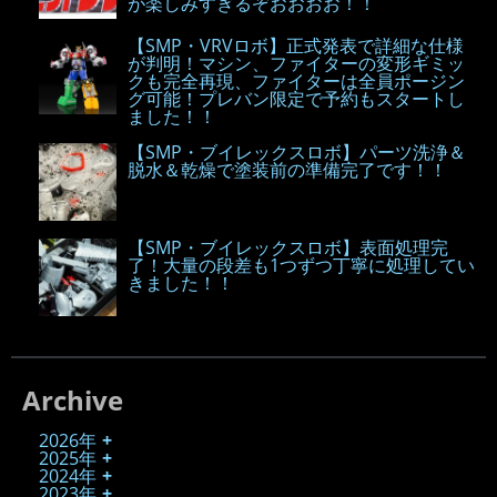
が楽しみすぎるぞおおおお！！
【SMP・VRVロボ】正式発表で詳細な仕様
が判明！マシン、ファイターの変形ギミッ
クも完全再現、ファイターは全員ポージン
グ可能！プレバン限定で予約もスタートし
ました！！
【SMP・ブイレックスロボ】パーツ洗浄＆
脱水＆乾燥で塗装前の準備完了です！！
【SMP・ブイレックスロボ】表面処理完
了！大量の段差も1つずつ丁寧に処理してい
きました！！
Archive
2026年
2025年
2024年
2023年