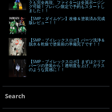
クも完全再現、ファイターは全員ポージン
グ可能！プレバン限定で予約もスタートし
ました！！
【SMP・ダイムゲン】改修＆塗装済み完成
版レビュー！！
【SMP・ブイレックスロボ】パーツ洗浄＆
脱水＆乾燥で塗装前の準備完了です！！
【SMP・ブイレックスロボ】まずはクリア
パーツの塗装から！透明度を上げ、ガラス
のような質感に！！
Search