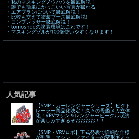
・私のマスキングノウハウを徹底解説！
・誰でも簡単にかっこいい写真が撮れる！
・エアブラシについて徹底解説！
・比較も交えて塗装ブース徹底解説!
・コンプレッサー徹底解説！
・tomoshooの塗装環境はこれです！
・マスキングゾルが100倍使いやすくなります！
人気記事
【SMP・カーレンジャーシリーズ】ビクト
レーラー商品化決定！久々の母艦メカ立体
化！VRVマシン＆レンジャービークル収納
が楽しみすぎるぞおおおお！！
【SMP・VRVロボ】正式発表で詳細な仕様
が判明！マシン、ファイターの変形ギミッ