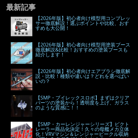
最新記事
【2026年版】初心者向け模型用コンプレッ
サー徹底解説！選ぶポイントや比較、おす
すめも大公開！
【2026年版】初心者向け模型用塗装ブース
徹底解説&比較！おすすめの塗装ブースも
紹介します！
【2026年版】初心者向けエアブラシ徹底解
説・比較！種類や違いは？どれを選べばい
いの？
【SMP・ブイレックスロボ】まずはクリア
パーツの塗装から！透明度を上げ、ガラス
のような質感に！！
【SMP・カーレンジャーシリーズ】ビクト
レーラー商品化決定！久々の母艦メカ立体
化！VRVマシン＆レンジャービークル収納