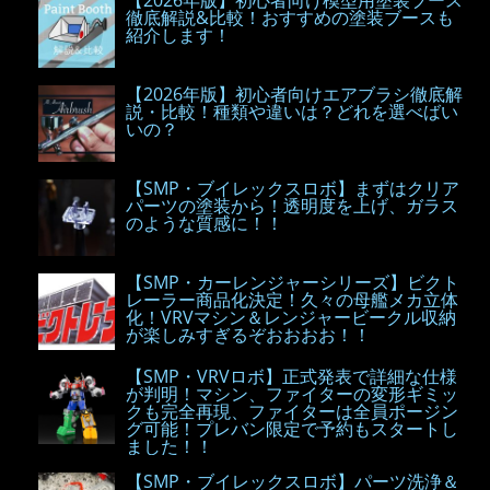
【2026年版】初心者向け模型用塗装ブース
徹底解説&比較！おすすめの塗装ブースも
紹介します！
【2026年版】初心者向けエアブラシ徹底解
説・比較！種類や違いは？どれを選べばい
いの？
【SMP・ブイレックスロボ】まずはクリア
パーツの塗装から！透明度を上げ、ガラス
のような質感に！！
【SMP・カーレンジャーシリーズ】ビクト
レーラー商品化決定！久々の母艦メカ立体
化！VRVマシン＆レンジャービークル収納
が楽しみすぎるぞおおおお！！
【SMP・VRVロボ】正式発表で詳細な仕様
が判明！マシン、ファイターの変形ギミッ
クも完全再現、ファイターは全員ポージン
グ可能！プレバン限定で予約もスタートし
ました！！
【SMP・ブイレックスロボ】パーツ洗浄＆