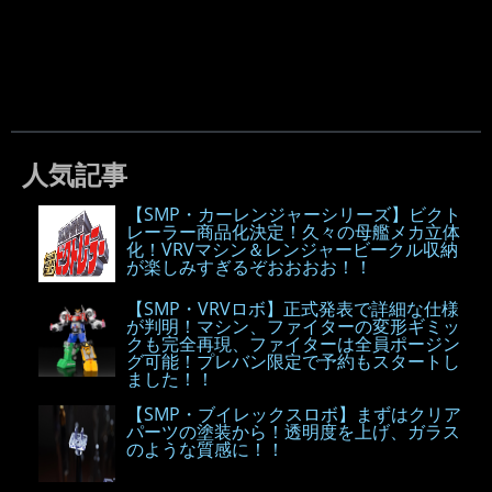
人気記事
【SMP・カーレンジャーシリーズ】ビクト
レーラー商品化決定！久々の母艦メカ立体
化！VRVマシン＆レンジャービークル収納
が楽しみすぎるぞおおおお！！
【SMP・VRVロボ】正式発表で詳細な仕様
が判明！マシン、ファイターの変形ギミッ
クも完全再現、ファイターは全員ポージン
グ可能！プレバン限定で予約もスタートし
ました！！
【SMP・ブイレックスロボ】まずはクリア
パーツの塗装から！透明度を上げ、ガラス
のような質感に！！