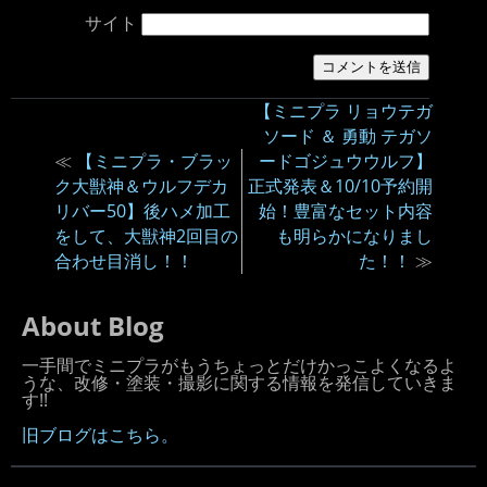
サイト
【ミニプラ リョウテガ
ソード ＆ 勇動 テガソ
≪
【ミニプラ・ブラッ
ードゴジュウウルフ】
ク大獣神＆ウルフデカ
正式発表＆10/10予約開
リバー50】後ハメ加工
始！豊富なセット内容
をして、大獣神2回目の
も明らかになりまし
合わせ目消し！！
た！！
≫
About Blog
一手間でミニプラがもうちょっとだけかっこよくなるよ
うな、改修・塗装・撮影に関する情報を発信していきま
す!!
旧ブログはこちら。