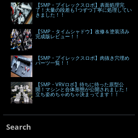
【SMP・ブイレックスロボ】表面処理完
了！大量の段差も1つずつ丁寧に処理してい
きました！！
【SMP・タイムシャドウ】改修＆塗装済み
完成版レビュー！！
【SMP・ブイレックスロボ】肉抜き穴埋め
パーツ一覧！！
【SMP・VRVロボ】待ちに待った原型公
開！マシンと合体形態が公開されました！
立ち姿めちゃめちゃ決まってます！！
Search