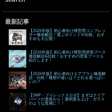
最新記事
【2026年版】初心者向け模型用コンプレッ
サー徹底解説！選ぶポイントや比較、おす
すめも大公開！
【2026年版】初心者向け模型用塗装ブース
徹底解説&比較！おすすめの塗装ブースも
紹介します！
【2026年版】初心者向けエアブラシ徹底解
説・比較！種類や違いは？どれを選べばい
いの？
【SMP・ブイレックスロボ】まずはクリア
パーツの塗装から！透明度を上げ、ガラス
のような質感に！！