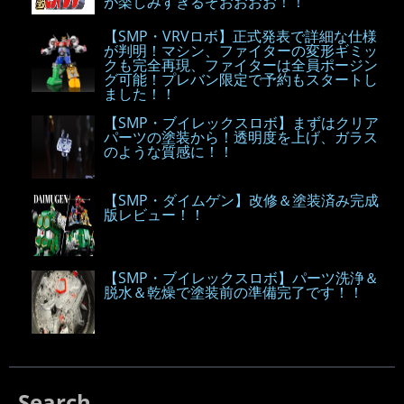
が楽しみすぎるぞおおおお！！
【SMP・VRVロボ】正式発表で詳細な仕様
が判明！マシン、ファイターの変形ギミッ
クも完全再現、ファイターは全員ポージン
グ可能！プレバン限定で予約もスタートし
ました！！
【SMP・ブイレックスロボ】まずはクリア
パーツの塗装から！透明度を上げ、ガラス
のような質感に！！
【SMP・ダイムゲン】改修＆塗装済み完成
版レビュー！！
【SMP・ブイレックスロボ】パーツ洗浄＆
脱水＆乾燥で塗装前の準備完了です！！
Search