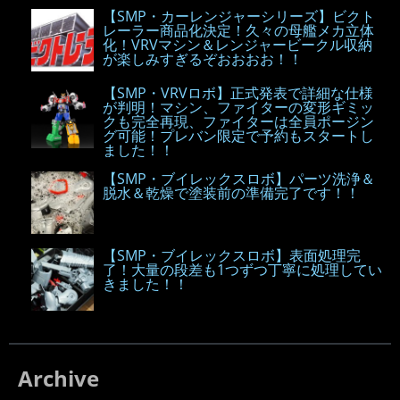
【SMP・カーレンジャーシリーズ】ビクト
レーラー商品化決定！久々の母艦メカ立体
化！VRVマシン＆レンジャービークル収納
が楽しみすぎるぞおおおお！！
【SMP・VRVロボ】正式発表で詳細な仕様
が判明！マシン、ファイターの変形ギミッ
クも完全再現、ファイターは全員ポージン
グ可能！プレバン限定で予約もスタートし
ました！！
【SMP・ブイレックスロボ】パーツ洗浄＆
脱水＆乾燥で塗装前の準備完了です！！
【SMP・ブイレックスロボ】表面処理完
了！大量の段差も1つずつ丁寧に処理してい
きました！！
Archive