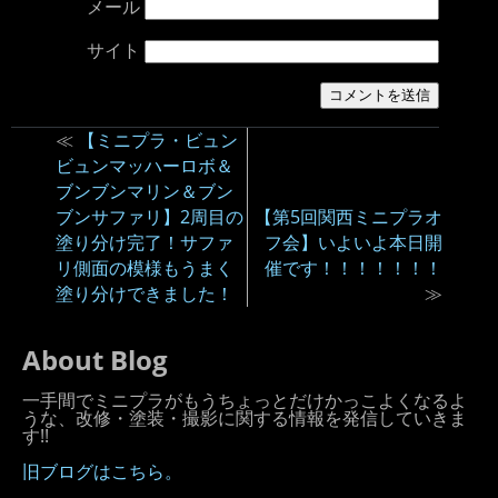
メール
サイト
≪
【ミニプラ・ビュン
ビュンマッハーロボ＆
ブンブンマリン＆ブン
ブンサファリ】2周目の
【第5回関西ミニプラオ
塗り分け完了！サファ
フ会】いよいよ本日開
リ側面の模様もうまく
催です！！！！！！！
塗り分けできました！
≫
About Blog
一手間でミニプラがもうちょっとだけかっこよくなるよ
うな、改修・塗装・撮影に関する情報を発信していきま
す!!
旧ブログはこちら。