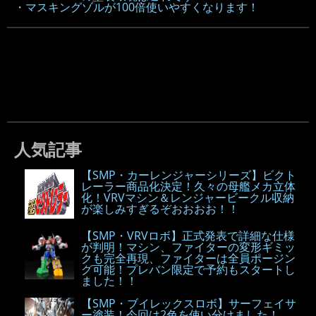
・マスキングゾルが100倍使いやすくなります！
人気記事
【SMP・カーレンジャーシリーズ】ビクト
レーラー商品化決定！久々の母艦メカ立体
化！VRVマシン＆レンジャービークル収納
が楽しみすぎるぞおおおお！！
【SMP・VRVロボ】正式発表で詳細な仕様
が判明！マシン、ファイターの変形ギミッ
クも完全再現、ファイターは全員ポージン
グ可能！プレバン限定で予約もスタートし
ました！！
【SMP・ブイレックスロボ】サーフェイサ
ー塗装！今回は2色を使い分けました！