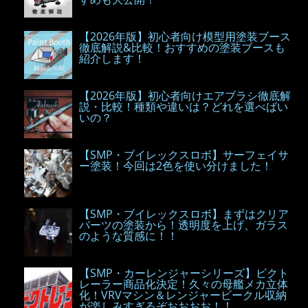
【2026年版】初心者向け模型用塗装ブース
徹底解説&比較！おすすめの塗装ブースも
紹介します！
【2026年版】初心者向けエアブラシ徹底解
説・比較！種類や違いは？どれを選べばい
いの？
【SMP・ブイレックスロボ】サーフェイサ
ー塗装！今回は2色を使い分けました！
【SMP・ブイレックスロボ】まずはクリア
パーツの塗装から！透明度を上げ、ガラス
のような質感に！！
【SMP・カーレンジャーシリーズ】ビクト
レーラー商品化決定！久々の母艦メカ立体
化！VRVマシン＆レンジャービークル収納
が楽しみすぎるぞおおおお！！