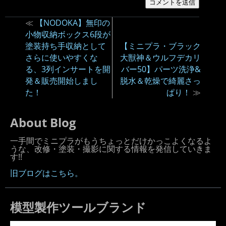
≪
【NODOKA】無印の
小物収納ボックス6段が
塗装持ち手収納として
【ミニプラ・ブラック
さらに使いやすくな
大獣神＆ウルフデカリ
る、3列インサートを開
バー50】パーツ洗浄&
発＆販売開始しまし
脱水＆乾燥で綺麗さっ
た！
ぱり！
≫
About Blog
一手間でミニプラがもうちょっとだけかっこよくなるよ
うな、改修・塗装・撮影に関する情報を発信していきま
す!!
旧ブログはこちら。
模型製作ツールブランド