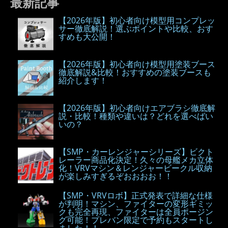
最新記事
【2026年版】初心者向け模型用コンプレッ
サー徹底解説！選ぶポイントや比較、おす
すめも大公開！
【2026年版】初心者向け模型用塗装ブース
徹底解説&比較！おすすめの塗装ブースも
紹介します！
【2026年版】初心者向けエアブラシ徹底解
説・比較！種類や違いは？どれを選べばい
いの？
【SMP・カーレンジャーシリーズ】ビクト
レーラー商品化決定！久々の母艦メカ立体
化！VRVマシン＆レンジャービークル収納
が楽しみすぎるぞおおおお！！
【SMP・VRVロボ】正式発表で詳細な仕様
が判明！マシン、ファイターの変形ギミッ
クも完全再現、ファイターは全員ポージン
グ可能！プレバン限定で予約もスタートし