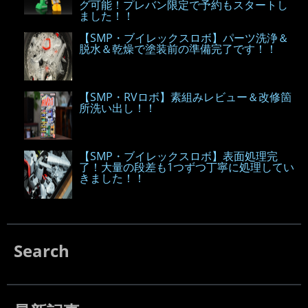
グ可能！プレバン限定で予約もスタートし
ました！！
【SMP・ブイレックスロボ】パーツ洗浄＆
脱水＆乾燥で塗装前の準備完了です！！
【SMP・RVロボ】素組みレビュー＆改修箇
所洗い出し！！
【SMP・ブイレックスロボ】表面処理完
了！大量の段差も1つずつ丁寧に処理してい
きました！！
Search