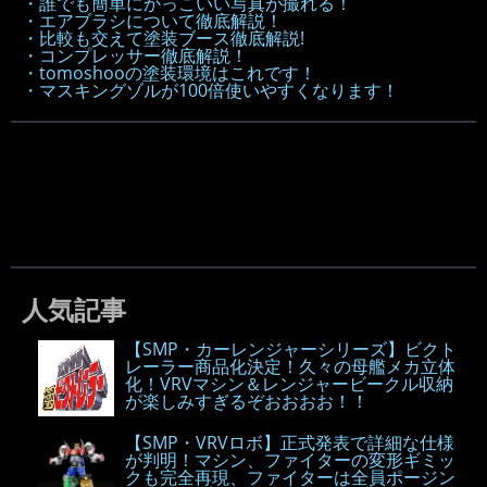
・誰でも簡単にかっこいい写真が撮れる！
・エアブラシについて徹底解説！
・比較も交えて塗装ブース徹底解説!
・コンプレッサー徹底解説！
・tomoshooの塗装環境はこれです！
・マスキングゾルが100倍使いやすくなります！
人気記事
【SMP・カーレンジャーシリーズ】ビクト
レーラー商品化決定！久々の母艦メカ立体
化！VRVマシン＆レンジャービークル収納
が楽しみすぎるぞおおおお！！
【SMP・VRVロボ】正式発表で詳細な仕様
が判明！マシン、ファイターの変形ギミッ
クも完全再現、ファイターは全員ポージン